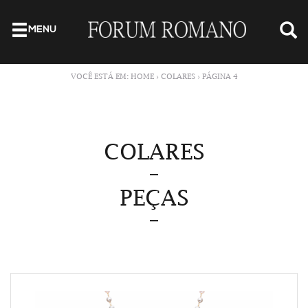
MENU
VOCÊ ESTÁ EM:
HOME
›
COLARES
›
PÁGINA 4
COLARES
PEÇAS