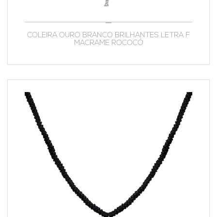
COLEIRA OURO BRANCO BRILHANTES LETRA F
MACRAME ROCOCÓ