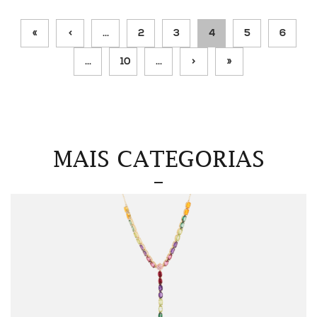
«
<
...
2
3
4
5
6
...
10
...
>
»
MAIS CATEGORIAS