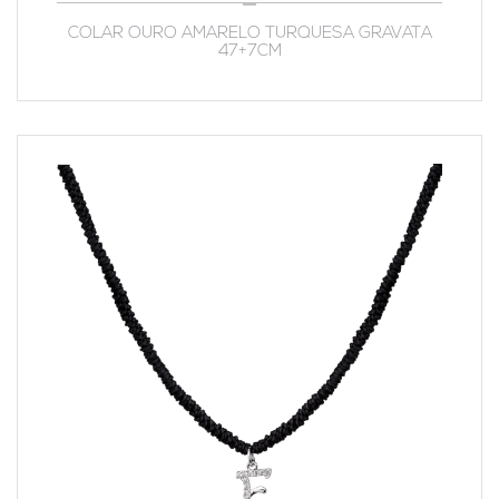
COLAR OURO AMARELO TURQUESA GRAVATA
47+7CM